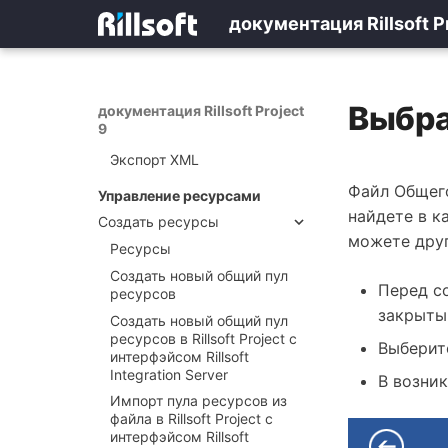
Экспорт проекта
документация Rillsoft P
Экспорт проекта в MS
Project XML
Экспорт проекта в MS Excel
Выбра
документация Rillsoft Project
Экспорт проекта в MS
9
Outlook
Экспорт XML
Файл Общего
Управление ресурсами
найдете в к
Создать ресурсы
можете друг
Ресурсы
Создать новый общий пул
Перед с
ресурсов
закрыты
Создать новый общий пул
ресурсов в Rillsoft Project с
Выберит
интерфэйсом Rillsoft
Integration Server
В возни
Импорт пула ресурсов из
файла в Rillsoft Project с
интерфэйсом Rillsoft