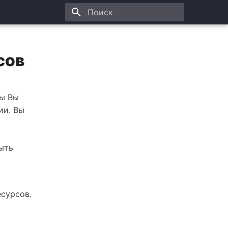
Начните печатать для поиска
сов
мы Вы
ии. Вы
ыть
сурсов.