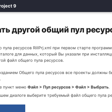
roject 9
ть другой общий пул ресур
 пула ресурсов RillPrj.xml при первом старте програм
аталоге для данных, который Вы указали при инсталляц
ой файл общего пула ресурсов.
озданием Общего пула ресурсов все проекты должны б
.
е пункт меню
Файл > Пул ресурсов > Файл > Выбрать
.
кшем диалоге выберите требуемый файл общего пула ре